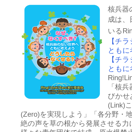
核兵器
成は、
いるRi
【チラ
ともに考
【チラ
ともに考
Ring!
「核兵
びかせ
(Lin
(Zero)を実現しよう」「各分野
絶の声を草の根から発展させる力