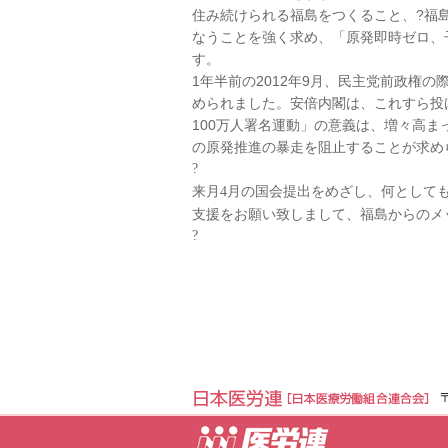
住み続けられる福島をつくること、?福
なうことを強く求め、「原発即時ゼロ、
す。
1年半前の2012年9月、民主党前政権
められました。安倍内閣は、これすら投
100万人署名運動」の意義は、増々高
の原発推進の暴走を阻止することが求め
?
来月
月の国会提出をめざし、何として
4
支援をお願い致しまして、福島からのメ
?
代表