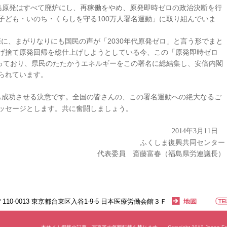
島原発はすべて廃炉にし、再稼働をやめ、原発即時ゼロの政治決断を行
子ども・いのち・くらしを守る100万人署名運動」に取り組んでいま
の際に、まがりなりにも国民の声が「2030年代原発ゼロ」と言う形でまと
げ捨て原発回帰を総仕上げしようとしている今、この「原発即時ゼロ
まっており、県民のたたかうエネルギーをこの署名に総結集し、安倍内閣
られています。
も成功させる決意です。全国の皆さんの、この署名運動への絶大なるご
ッセージとします。共に奮闘しましょう。
年
月
日
2014
3
11
ふくしま復興共同センター
委員 斎藤富春（福島県労連議長）
〒110-0013 東京都台東区入谷1-9-5 日本医療労働会館３Ｆ