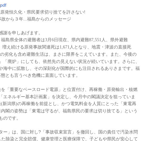
df
原発恒久化・県民要求切り捨てを許さない!
故から３年...福島からのメッセージ
感謝を申しあげます。
。福島県全体の避難者は
月
日現在、県内避難
人、県外避難
3
6
87,551
、増え続ける原発事故関連死は
人となり、地震・津波の直接死
1,671
の劣化も含め避難生活は、まさに限界をこえています。また、今後の
」「廃炉」にしても、依然先の見えない状況が続いています。さらに、
や海中に拡散し、その深刻化が国際的にも注目されるありさまです。福
事態とも言うべき危機に直面しています。
発を「重要なベースロード電源」と位置付け、再稼働・原発輸出・核燃
「エネルギー基本計画案」を決定し、今月中の閣議決定を狙っていま
発
新潟県
の再稼働を前提とし、かつ電気料金を人質にとった「東電再
(
)
倍内閣の姿勢は「東電は守るが、福島県民の要求は切り捨てる」という
ものです。
ー」は、国に対し?「事故収束宣言」を撤回し、国の責任で汚染水問
した除染と完全賠償、健康管理と医療保障で、子どもや県民が安心して