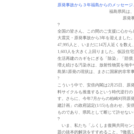
原発事故から３年福島からのメッセージ.p
福島県民は、
原発事
?
全国の皆さん、この間のご支援に心から
大震災・原発事故から
年を迎えました
3
人と、いまだに
万人近くを数え
47,995
14
人を大きく上回りました。仮設住宅
1,603
生活再建のカギをにぎる「除染」「賠償
増え続ける汚染水は、放射性物質を地中
島第
原発の現状は、まさに国家的非常
1
?
こういう中で、安倍内閣は
月
日、原
2
25
料サイクルも推進するという時代逆行の
す。さらに、今年
月からの柏崎刈羽原
7
建計画」の政府認定
も合わせ、安
(1/15)
ものであり、県民として断じて許せない
?
いま、私たち「ふくしま復興共同センタ
題の抜本的解決をすすめること、?徹底