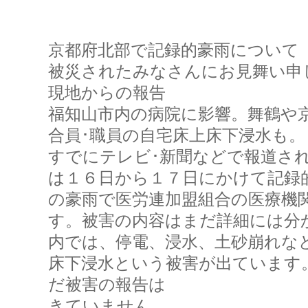
京都府北部で記録的豪雨について
被災されたみなさんにお見舞い申
現地からの報告
福知山市内の病院に影響。舞鶴や
合員･職員の自宅床上床下浸水も。
すでにテレビ･新聞などで報道さ
は１６日から１７日にかけて記録
の豪雨で医労連加盟組合の医療機
す。被害の内容はまだ詳細には分
内では、停電、浸水、土砂崩れな
床下浸水という被害が出ています
だ被害の報告は
きていません。