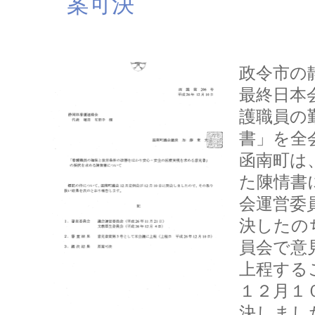
案可決
政令市の
最終日本
護職員の
書」を全
函南町は
た陳情書
会運営委
決したの
員会で意
上程する
１２月１
決しまし