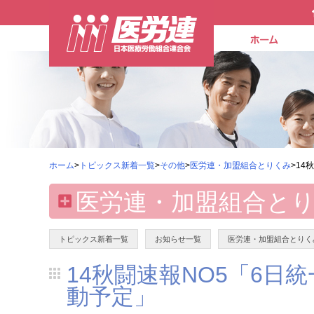
ホーム
>
トピックス新着一覧
>
その他
>
医労連・加盟組合とりくみ
>14
医労連・加盟組合と
トピックス新着一覧
お知らせ一覧
医労連・加盟組合とりく
14秋闘速報NO5「6日
動予定」