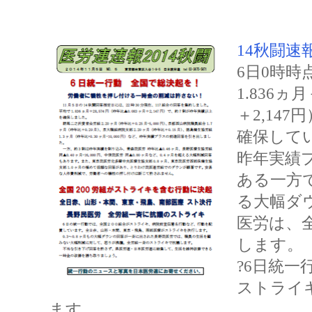
14秋闘速報N
6日0時時点
1.836
ヵ月
＋
2,147
円
確保して
昨年実績
ある一方
る大幅ダ
医労は、
します。
?
6
日統一
ストライ
ます。