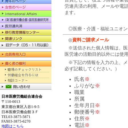
労連共済の利用、メールや電
ます。
◎医療・介護・福祉ユニオン
◎
資料ご請求メール
※送信された個人情報は、医
医労連の活動目的以外には使
※下記の情報を入力の上、メ
必ず記載してください。）
氏名
※
ふりがな
※
職業
日本医療労働組合連合会
所属
〒110-0013
生年月日
※
東京都台東区入谷1-9-5
郵便番号
※
日本医療労働会館３Ｆ
TEL03-3875-5871
住所
※
FAX03-3875-6270
電話
※
地図はこちら