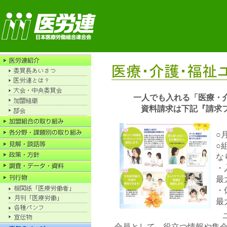
一人でも入れる「医療・介
資料請求は下記『請求
○月
○
な
・
最
・
最
合員として、役立つ情報や集