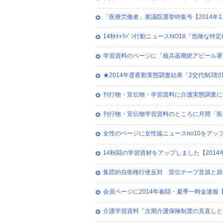
「医療労働者」衆議院選挙特集号【2014年1
14秋ｷｬﾗﾊﾞﾝ行動ニュースNO18「危険な特定
学習資料のページに「核兵器廃絶アピール署名
★2014年度夜勤実態調査結果「2交代制3割!1
刊行物・宣伝物・学習資料に介護実態調査につ
刊行物・宣伝物学習資料のところに月間「医療
女性のページに女性協ニュースno10をアップし
14秋闘の学習資材をアップしました【2014年
集団的自衛権行使反対 宣伝テープ音源と原稿【
会員ページに2014年春闘・夏季一時金速報【
介護学習資料「次期介護保険制度の見直しとその