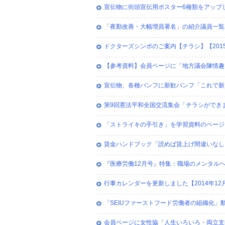
宣伝物に街頭宣伝用ポスター6種類をアップしま
「夜勤改善・大幅増員署名」の紹介議員一覧表【
ドクターズシンポのご案内【チラシ】【2015
【参考資料】会員ページに「地方議会陳情趣旨
宣伝物、各種パンフに新歓パンフ「これで新人
第9回憲法平和全国交流集会「チラシができまし
「ストライキの手引き」を学習資料のページに
賃金ハンドブック「読めば賃上げ間違いなし！
『医療労働12月号』特集：職場のメンタルヘル
行事カレンダーを更新しました【2014年12
「SEIUファーストフード労働者の組織化」動
会員ページに女性協「人生いろいろ・両立支援