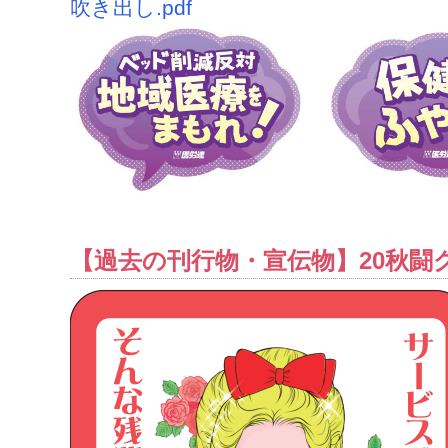
吹き出し.pdf
【過去の刊行物・宣伝物】20秋闘